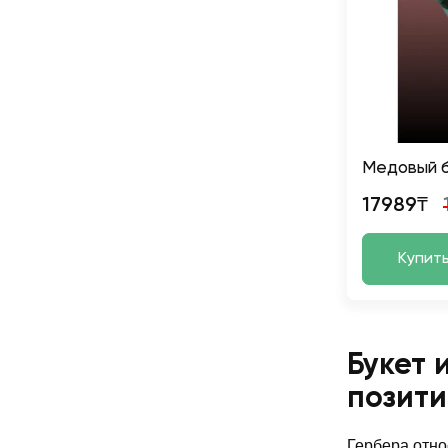
Медовый 
17989₸
Купит
Букет 
позити
Гербера отно