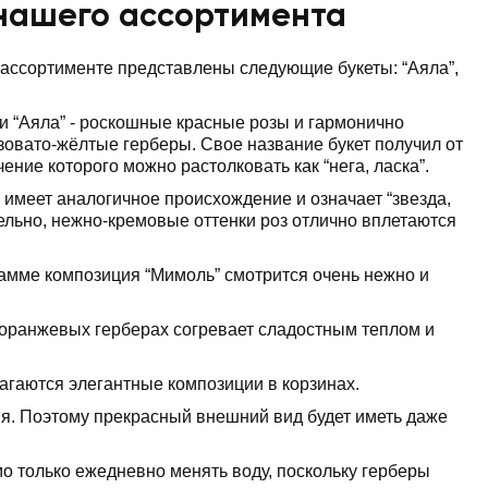
 нашего ассортимента
 ассортименте представлены следующие букеты: “Аяла”,
 “Аяла” - роскошные красные розы и гармонично
овато-жёлтые герберы. Свое название букет получил от
чение которого можно растолковать как “нега, ласка”.
имеет аналогичное происхождение и означает “звезда,
тельно, нежно-кремовые оттенки роз отлично вплетаются
амме композиция “Мимоль” смотрится очень нежно и
 оранжевых герберах согревает сладостным теплом и
гаются элегантные композиции в корзинах.
я. Поэтому прекрасный внешний вид будет иметь даже
о только ежедневно менять воду, поскольку герберы