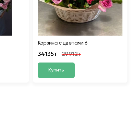
Корзина с цветами 6
34135₸
29912₸
Купить