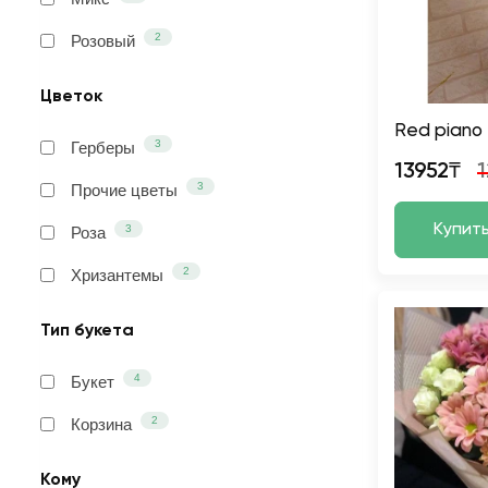
2
Розовый
Цветок
Red piano
3
Герберы
13952₸
3
Прочие цветы
Купит
3
Роза
2
Хризантемы
Тип букета
4
Букет
2
Корзина
Кому