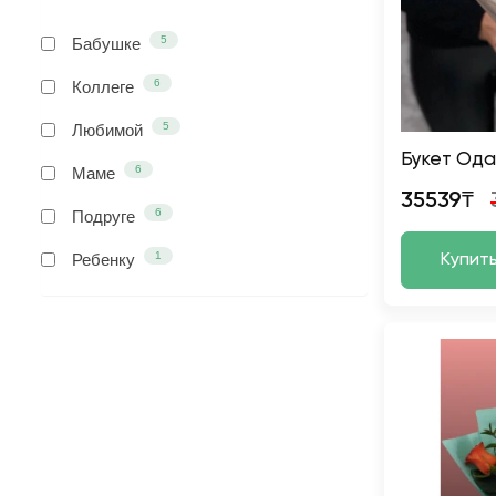
5
Бабушке
6
Коллеге
5
Любимой
Букет Ода
6
Маме
35539₸
6
Подруге
1
Ребенку
Купит