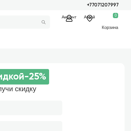
+77071207997
0
Аккаунт
Аксай
Корзина
идкой
-25%
лучи скидку