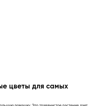
ые цветы для самых
большую ромашку. Это травянистое растение дает