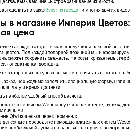
щества, вызывающие быстрое загнивание жидкости.
овы сделать на заказ
букет из гвоздик
и многих других видо
ы в магазине Империя Цветов:
ная цена
зине вас ждет всегда свежая продукция и большой ассорти
и цветов. Под каждой товарной позицией мы информируем о
 она сможет сохранить свежесть. На розы, хризантемы,
герб
са - оперативная доставка.
те и сторонних ресурсах вы можете почитать отзывы о раб
ь заказ, необходимо заполнить специальную форму. Напишит
теля, дату и время доставки.
ь наиболее удобный способ расчета:
зоваться сервисом Webmoney (кошелек в тенге, рублях, дол
наличными;
ние Qiwi кошелька через терминал;
 денежные переводы (с помощью платежных систем Western U
ние необходимой суммы на наш счёт в сервисе электронных