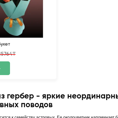
букет
15764₸
ь
из гербер - яркие неординарн
вных поводов
сится к семейству астровых. Ее околоцветник напоминает 