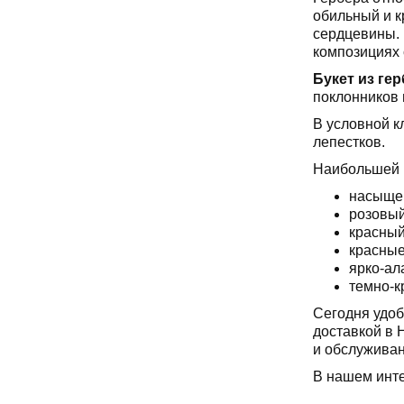
обильный и к
сердцевины. 
композициях 
Букет из ге
поклонников 
В условной к
лепестков.
Наибольшей п
насыщен
розовый
красный
красные
ярко-ал
темно-к
Сегодня удоб
доставкой в 
и обслужива
В нашем инт