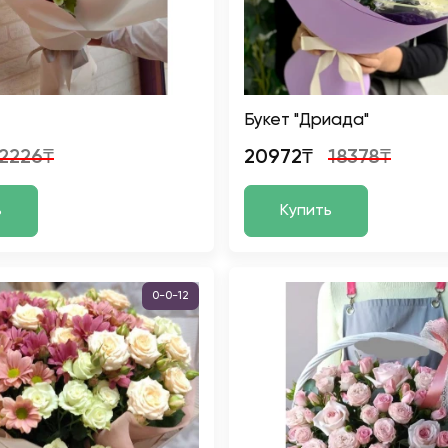
Букет "Дриада"
12226₸
20972₸
18378₸
ь
Купить
0-0-12