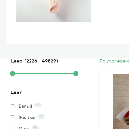
Цена
12226
-
49829
₸
По умолчани
Цвет
1
Белый
1
Желтый
4
Микс