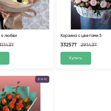
 о любви
Корзина с цветами 5
31143₸
33257₸
29143₸
ь
Купить
0-0-12