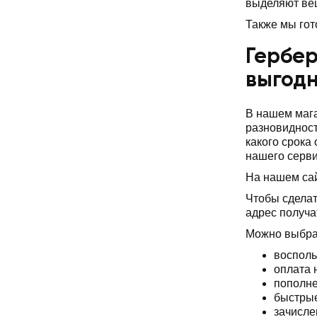
выделяют ве
Также мы гот
Гербер
выгод
В нашем мага
разновидност
какого срока
нашего серви
На нашем сай
Чтобы сделат
адрес получа
Можно выбрат
восполь
оплата 
пополне
быстрые
зачисле