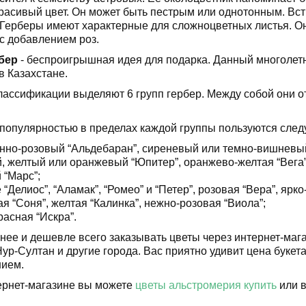
расивый цвет. Он может быть пестрым или однотонным. Вс
Герберы имеют характерные для сложноцветных листья. Он
с добавлением роз.
рбер
- беспроигрышная идея для подарка. Данный многолетн
в Казахстане.
лассификации выделяют 6 групп гербер. Между собой они 
опулярностью в пределах каждой группы пользуются след
но-розовый “Альдебаран”, сиреневый или темно-вишневый
, желтый или оранжевый “Юпитер”, оранжево-желтая “Вега”,
 “Марс”;
 “Делиос”, “Аламак”, “Ромео” и “Петер”, розовая “Вера”, яр
ая “Соня”, желтая “Калинка”, нежно-розовая “Виола”;
расная “Искра”.
нее и дешевле всего заказывать цветы через интернет-мага
Нур-Султан и другие города. Вас приятно удивит цена буке
нием.
ернет-магазине вы можете
цветы альстромерия купить
или в