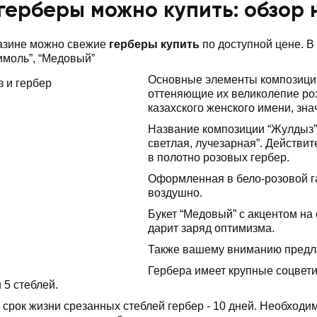
герберы можно купить: обзор
азине можно свежие
герберы купить
по доступной цене. В
имоль”, “Медовый”
Основные элементы композиции
оттеняющие их великолепие роз
казахского женского имени, зна
Название композиции “Жулдыз” 
светлая, лучезарная”. Действи
в полотно розовых гербер.
Оформленная в бело-розовой г
воздушно.
Букет “Медовый” с акцентом на
дарит заряд оптимизма.
Также вашему вниманию предла
Гербера имеет крупные соцвети
и 5 стеблей.
срок жизни срезанных стеблей гербер - 10 дней. Необходим