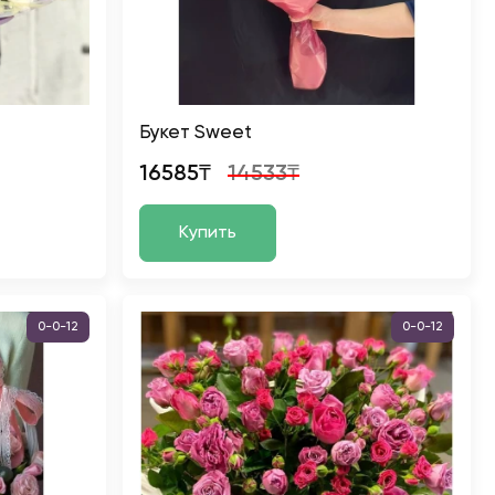
Букет Sweet
16585₸
14533₸
Купить
0-0-12
0-0-12