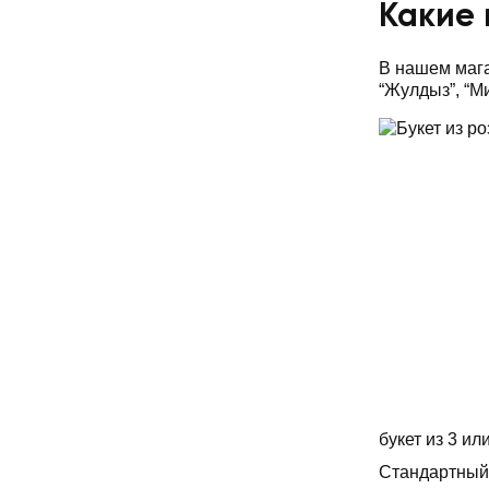
Какие 
В нашем маг
“Жулдыз”, “М
букет из 3 ил
Стандартный 