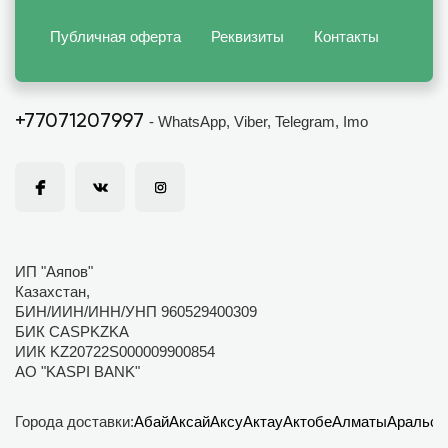
Публичная оферта
Реквизиты
Контакты
+77071207997
- WhatsApp, Viber, Telegram, Imo
ИП "Аяпов"
Казахстан,
БИН/ИИН/ИНН/УНП 960529400309
БИК CASPKZKA
ИИК KZ20722S000009900854
АО "KASPI BANK"
Города доставки:
Абай
Аксай
Аксу
Актау
Актобе
Алматы
Аральск