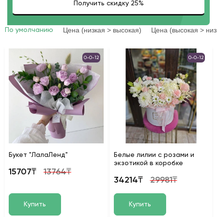
Цена (низкая > высокая)
Цена (высокая > низ
По умолчанию
0-0-12
0-0-12
Букет "ЛалаЛенд"
Белые лилии с розами и
экзотикой в коробке
15707₸
13764₸
34214₸
29981₸
Купить
Купить