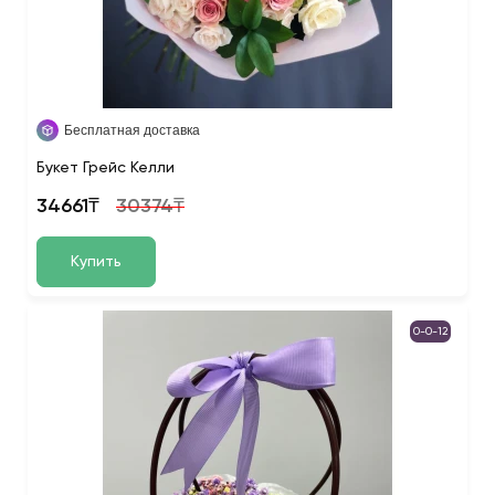
Бесплатная доставка
Букет Грейс Келли
34661₸
30374₸
Купить
0-0-12