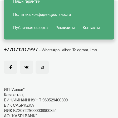
Наши гарантии
Политика конфиденциальности
Публичная оферта
Реквизиты
Контакты
+77071207997
- WhatsApp, Viber, Telegram, Imo
ИП "Аяпов"
Казахстан,
БИН/ИИН/ИНН/УНП 960529400309
БИК CASPKZKA
ИИК KZ20722S000009900854
АО "KASPI BANK"