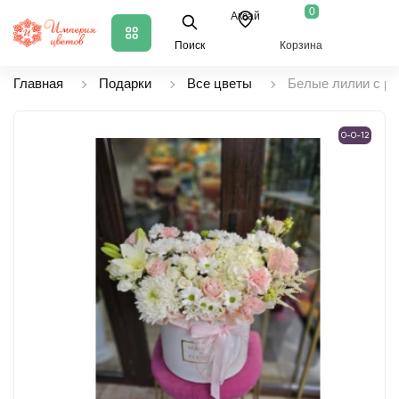
0
Аксай
Поиск
Корзина
Главная
Подарки
Все цветы
Белые лилии с ро
0-0-12