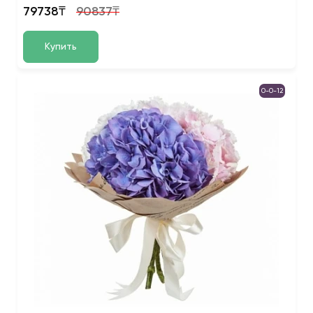
79738₸
90837₸
Купить
0-0-12