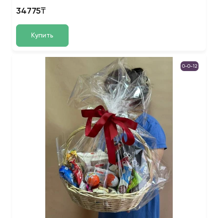
34775₸
Купить
0-0-12