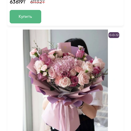
63619₸
61132₸
Купить
0-0-12