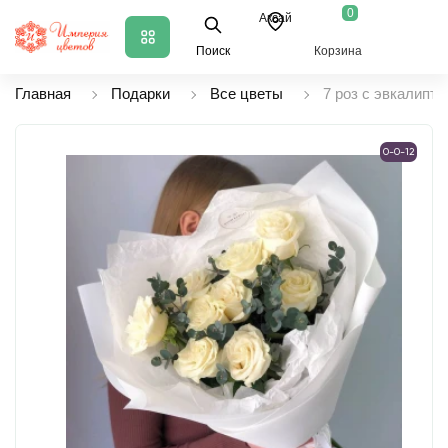
0
Аксай
Поиск
Корзина
Главная
Подарки
Все цветы
7 роз с эвкалипто
0-0-12