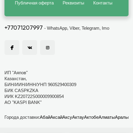
Публичная оферта
Реквизиты
Контакты
+77071207997
- WhatsApp, Viber, Telegram, Imo
ИП "Аяпов"
Казахстан,
БИН/ИИН/ИНН/УНП 960529400309
БИК CASPKZKA
ИИК KZ20722S000009900854
АО "KASPI BANK"
Города доставки:
Абай
Аксай
Аксу
Актау
Актобе
Алматы
Аральск