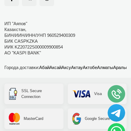
ИП "Аяпов"
Казахстан,
БИН/ИИН/ИНН/УНП 960529400309
БИК CASPKZKA
ИИК KZ20722S000009900854
АО "KASPI BANK"
Города доставки:
Абай
Аксай
Аксу
Актау
Актобе
Алматы
Аральск
SSL Secure
Visa
Connection
MasterCard
Google Secure