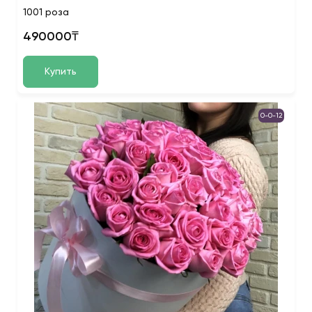
1001 роза
490000₸
Купить
0-0-12