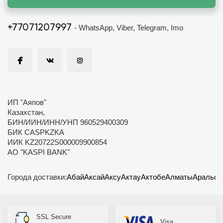
+77071207997
- WhatsApp, Viber, Telegram, Imo
ИП "Аяпов"
Казахстан,
БИН/ИИН/ИНН/УНП 960529400309
БИК CASPKZKA
ИИК KZ20722S000009900854
АО "KASPI BANK"
Города доставки:
Абай
Аксай
Аксу
Актау
Актобе
Алматы
Аральск
SSL Secure
Visa