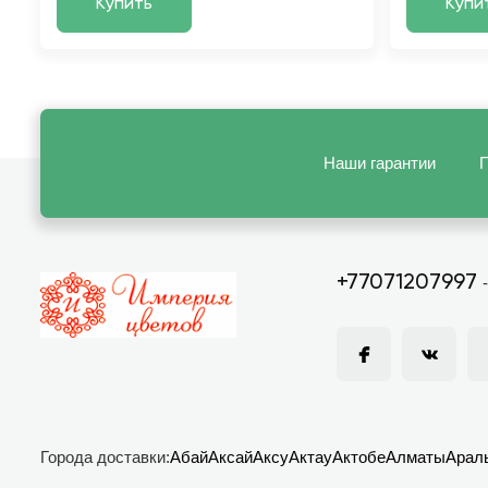
Купить
Купи
Наши гарантии
П
+77071207997
Города доставки:
Абай
Аксай
Аксу
Актау
Актобе
Алматы
Арал