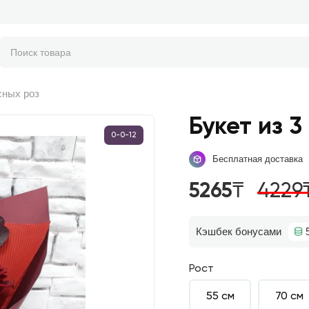
сных роз
Букет из 
0-0-12
Бесплатная доставка
5265₸
4229
Кэшбек бонусами
Рост
55 см
70 см