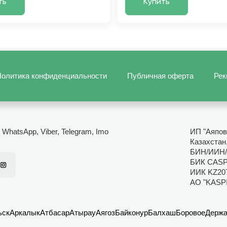
ть
Купить
олитика конфиденциальности
Публичная оферта
Рек
- WhatsApp, Viber, Telegram, Imo
ИП "Аяпов
Казахстан
БИН/ИИН/
БИК CAS
ИИК KZ20
АО "KASP
ьск
Аркалык
Атбасар
Атырау
Аягоз
Байконур
Балхаш
Боровое
Держа