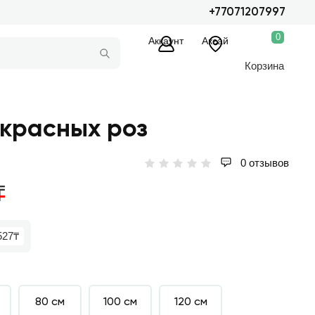
+77071207997
0
Аккаунт
Аксай
Корзина
3 красных роз
0 отзывов
₸
527₸
80 см
100 см
120 см