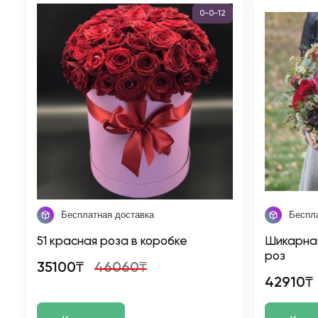
0-0-12
Бесплатная доставка
Беспл
51 красная роза в коробке
Шикарная
роз
35100₸
46060₸
42910₸