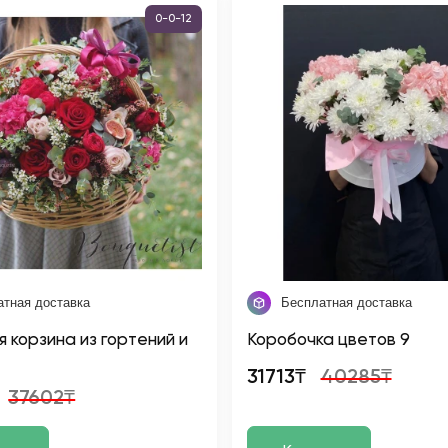
0-0-12
атная доставка
Бесплатная доставка
 корзина из гортений и
Коробочка цветов 9
31713₸
40285₸
37602₸