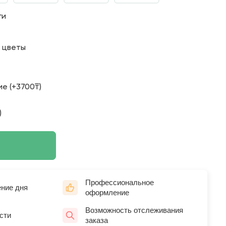
ги
о цветы
е (+3700₸)
)
Профессиональное
ение дня
оформление
Возможность отслеживания
сти
заказа