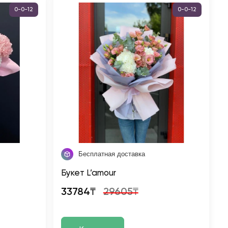
0-0-12
0-0-12
Бесплатная доставка
Букет L’amour
33784₸
29605₸