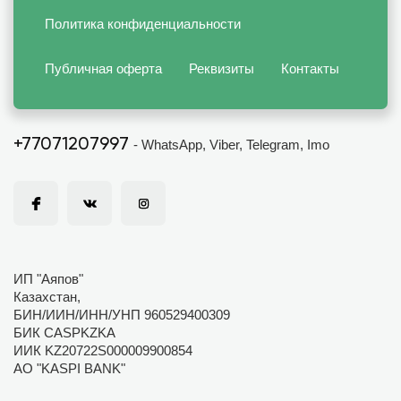
Политика конфиденциальности
Публичная оферта
Реквизиты
Контакты
+77071207997
- WhatsApp, Viber, Telegram, Imo
ИП "Аяпов"
Казахстан,
БИН/ИИН/ИНН/УНП 960529400309
БИК CASPKZKA
ИИК KZ20722S000009900854
АО "KASPI BANK"