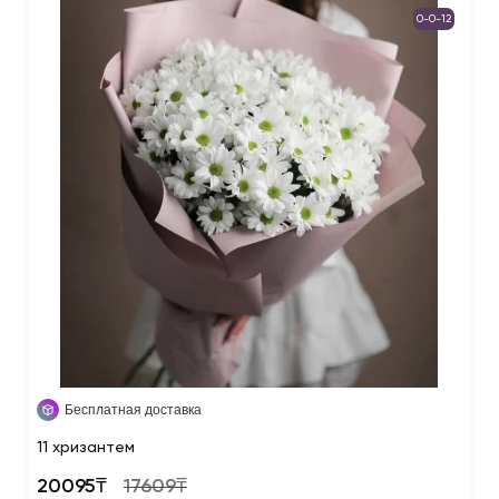
0-0-12
Бесплатная доставка
11 хризантем
20095₸
17609₸