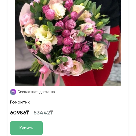
Бесплатная доставка
Романтик
60986₸
53442₸
Купить