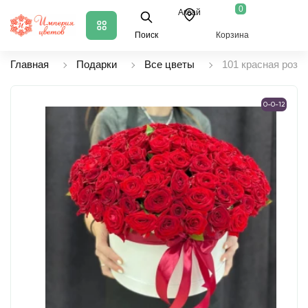
0
Аксай
Поиск
Корзина
Главная
Подарки
Все цветы
101 красная роза 
0-0-12