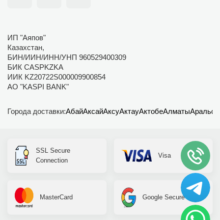
ИП "Аяпов"
Казахстан,
БИН/ИИН/ИНН/УНП 960529400309
БИК CASPKZKA
ИИК KZ20722S000009900854
АО "KASPI BANK"
Города доставки:
Абай
Аксай
Аксу
Актау
Актобе
Алматы
Аральск
SSL Secure
Visa
Connection
MasterCard
Google Secure